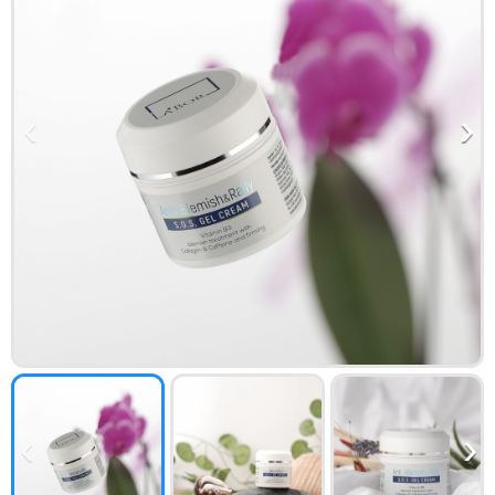
‹
›
‹
›