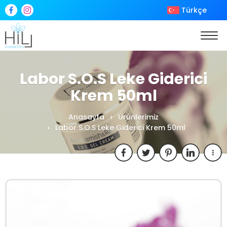
Türkçe
Labor S.O.S Leke Giderici
Krem 50ml
Anasayfa
Ürünlerimiz
Labor S.O.S Leke Giderici Krem 50ml