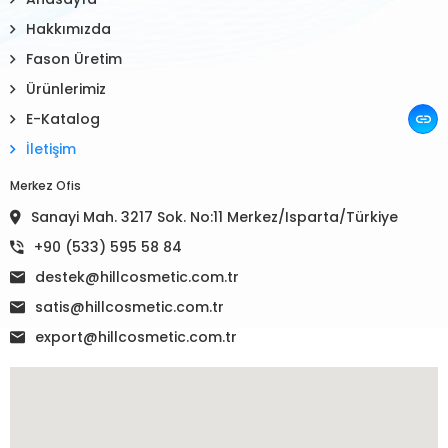
Hakkımızda
Fason Üretim
Ürünlerimiz
E-Katalog
İletişim
Merkez Ofis
Sanayi Mah. 3217 Sok. No:11 Merkez/Isparta/Türkiye
+90 (533) 595 58 84
destek@hillcosmetic.com.tr
satis@hillcosmetic.com.tr
export@hillcosmetic.com.tr