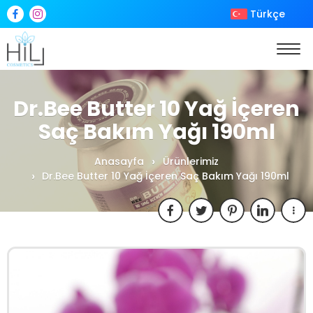
Türkçe
Dr.Bee Butter 10 Yağ İçeren
Saç Bakım Yağı 190ml
Anasayfa
Ürünlerimiz
Dr.Bee Butter 10 Yağ İçeren Saç Bakım Yağı 190ml