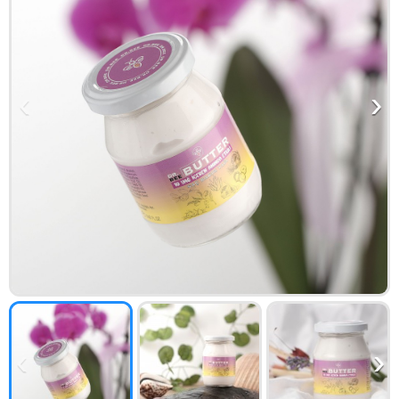
‹
›
‹
›