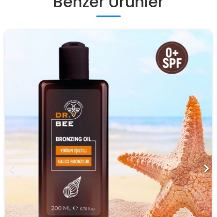
Benzer Ürünler
‹
›