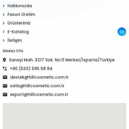
Hakkımızda
Fason Üretim
Ürünlerimiz
E-Katalog
İletişim
Merkez Ofis
Sanayi Mah. 3217 Sok. No:11 Merkez/Isparta/Türkiye
+90 (533) 595 58 84
destek@hillcosmetic.com.tr
satis@hillcosmetic.com.tr
export@hillcosmetic.com.tr